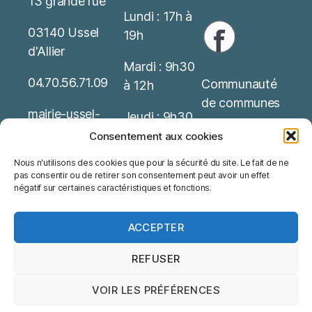
13 grande rue
Lundi : 17h à
03140 Ussel
19h
d'Allier
Mardi : 9h30
04.70.56.71.09
Communauté
à 12h
de communes
mairie-ussel-
Jeudi : 9h30
allier(at)wanado
Service Public
à 12h
Consentement aux cookies
o.fr
Nous n'utilisons des cookies que pour la sécurité du site. Le fait de ne
Office de
Possibilité de
pas consentir ou de retirer son consentement peut avoir un effet
Mentions
tourisme
rendez-vous
négatif sur certaines caractéristiques et fonctions.
Légales
ACCEPTER
REFUSER
VOIR LES PRÉFÉRENCES
© 2026
Ussel d'Allier
Haut
↑