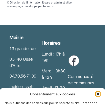
©
Direction de l'information légale et administrative
comarquage developpé par
baseo.io
Mairie
Horaires
13 grande rue
Lundi : 17h à
03140 Ussel
19h
d'Allier
Mardi : 9h30
04.70.56.71.09
Communauté
à 12h
de communes
mairie-ussel-
Jeudi : 9h30
allier(at)wanado
Service Public
à 12h
Consentement aux cookies
o.fr
Nous n'utilisons des cookies que pour la sécurité du site. Le fait de ne
Office de
Possibilité de