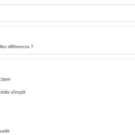
lles différences ?
clarer
rédits d'impôt
uelle