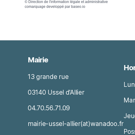
©
Direction de l'information légale et administrative
comarquage developpé par
baseo.io
Mairie
Hor
13 grande rue
Lun
03140 Ussel d'Allier
Mar
04.70.56.71.09
Jeu
mairie-ussel-allier(at)wanadoo.fr
Pos