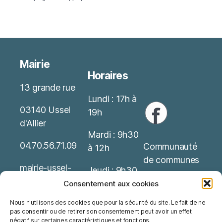
Mairie
Horaires
13 grande rue
Lundi : 17h à
03140 Ussel
19h
d'Allier
Mardi : 9h30
04.70.56.71.09
Communauté
à 12h
de communes
mairie-ussel-
Jeudi : 9h30
allier(at)wanado
Service Public
à 12h
Consentement aux cookies
o.fr
Nous n'utilisons des cookies que pour la sécurité du site. Le fait de ne
Office de
Possibilité de
pas consentir ou de retirer son consentement peut avoir un effet
Mentions
tourisme
rendez-vous
négatif sur certaines caractéristiques et fonctions.