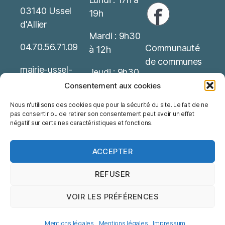
03140 Ussel
19h
d'Allier
Mardi : 9h30
04.70.56.71.09
Communauté
à 12h
de communes
mairie-ussel-
Jeudi : 9h30
allier(at)wanado
Service Public
à 12h
Consentement aux cookies
o.fr
Nous n'utilisons des cookies que pour la sécurité du site. Le fait de ne
Office de
Possibilité de
pas consentir ou de retirer son consentement peut avoir un effet
Mentions
tourisme
rendez-vous
négatif sur certaines caractéristiques et fonctions.
Légales
ACCEPTER
REFUSER
VOIR LES PRÉFÉRENCES
© 2026
Ussel d'Allier
Haut
↑
Mentions légales
Mentions légales
Mentions légales
Impressum