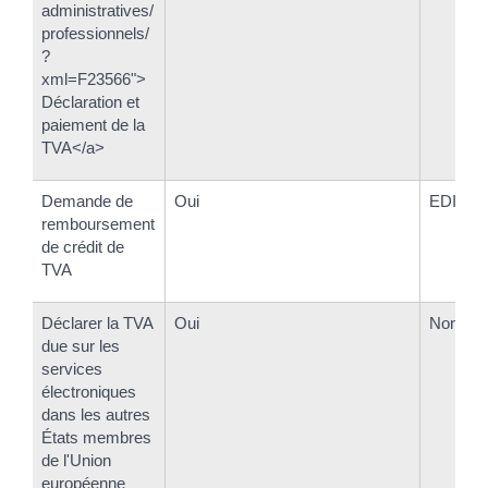
administratives/
professionnels/
?
xml=F23566">
Déclaration et
paiement de la
TVA</a>
Demande de
Oui
EDI-TV
remboursement
de crédit de
TVA
Déclarer la TVA
Oui
Non
due sur les
services
électroniques
dans les autres
États membres
de l'Union
européenne