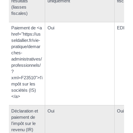
résultats
uniquement
fiscales
(liasses
fiscales)
Paiement de <a
Oui
EDI-pai
href="https://us
seldallier.fr/vie-
pratique/demar
ches-
administratives/
professionnels/
?
xml=F23510">l'i
mpôt sur les
sociétés (IS)
</a>
Déclaration et
Oui
Oui
paiement de
l'impôt sur le
revenu (IR)