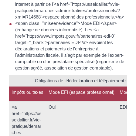
internet à partir de l'<a href="https://usseldallier.fr/vie-
pratique/demarches-administratives/professionnels/?
xml=R14668">espace abonné des professionnels.</a>
<span class="miseenevidence">Mode EDI</span>
(échange de données informatisé). Les <a
href="https://www.impots.gouv.fr/partenaires-edi-0"
target="_blank">partenaires EDI</a> envoient les
déclarations et paiements de l'entreprise à
l'administration fiscale. Il s'agit par exemple de l'expert-
comptable ou d'un prestataire spécialisé (organisme de
gestion agréé, association de gestion comptable).
Obligations de télédéclaration et télépaiement selo
Impôts ou taxes
Mode EFI (espace professionnel)
Mode EDI
<a
Oui
EDI-TV
href="https://us
seldallier.fr/vie-
pratique/demar
ches-