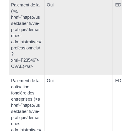
Paiement de la
Oui
EDI-pai
(<a
href="https://us
seldallier.fr/vie-
pratique/demar
ches-
administratives/
professionnels/
?
xml=F23546">
CVAE)</a>
Paiement de la
Oui
EDI-pai
cotisation
foncière des
entreprises (<a
href="https://us
seldallier.fr/vie-
pratique/demar
ches-
administratives/