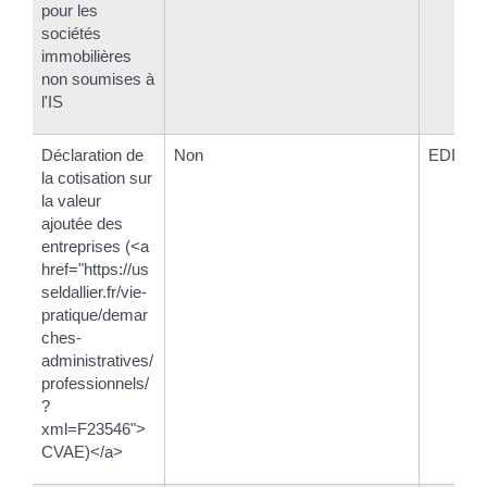
pour les
sociétés
immobilières
non soumises à
l'IS
Déclaration de
Non
EDI-TD
la cotisation sur
la valeur
ajoutée des
entreprises (<a
href="https://us
seldallier.fr/vie-
pratique/demar
ches-
administratives/
professionnels/
?
xml=F23546">
CVAE)</a>