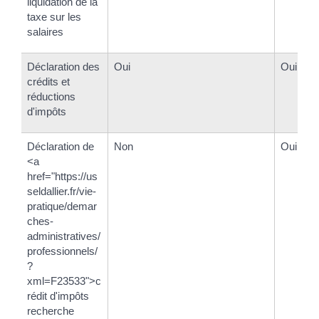
liquidation de la
taxe sur les
salaires
Déclaration des
Oui
Oui
crédits et
réductions
d'impôts
Déclaration de
Non
Oui
<a
href="https://us
seldallier.fr/vie-
pratique/demar
ches-
administratives/
professionnels/
?
xml=F23533">c
rédit d'impôts
recherche