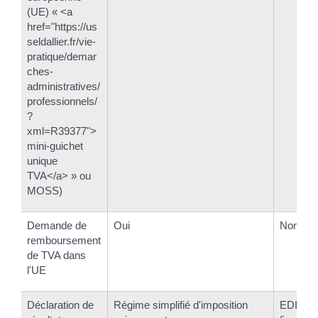
(UE) « <a
href="https://us
seldallier.fr/vie-
pratique/demar
ches-
administratives/
professionnels/
?
xml=R39377">
mini-guichet
unique
TVA</a> » ou
MOSS)
Demande de
Oui
Non
remboursement
de TVA dans
l'UE
Déclaration de
Régime simplifié d'imposition
EDI-TDF