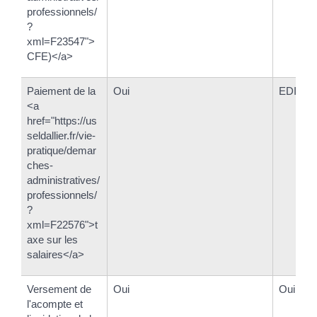
professionnels/
?
xml=F23547">
CFE)</a>
Paiement de la
Oui
EDI-pai
<a
href="https://us
seldallier.fr/vie-
pratique/demar
ches-
administratives/
professionnels/
?
xml=F22576">t
axe sur les
salaires</a>
Versement de
Oui
Oui
l'acompte et