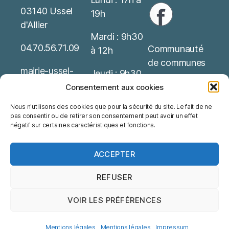
03140 Ussel
19h
d'Allier
Mardi : 9h30
04.70.56.71.09
Communauté
à 12h
de communes
mairie-ussel-
Jeudi : 9h30
allier(at)wanado
Service Public
à 12h
Consentement aux cookies
o.fr
Nous n'utilisons des cookies que pour la sécurité du site. Le fait de ne
Office de
Possibilité de
pas consentir ou de retirer son consentement peut avoir un effet
Mentions
tourisme
rendez-vous
négatif sur certaines caractéristiques et fonctions.
Légales
ACCEPTER
REFUSER
VOIR LES PRÉFÉRENCES
© 2026
Ussel d'Allier
Haut
↑
Mentions légales
Mentions légales
Mentions légales
Impressum