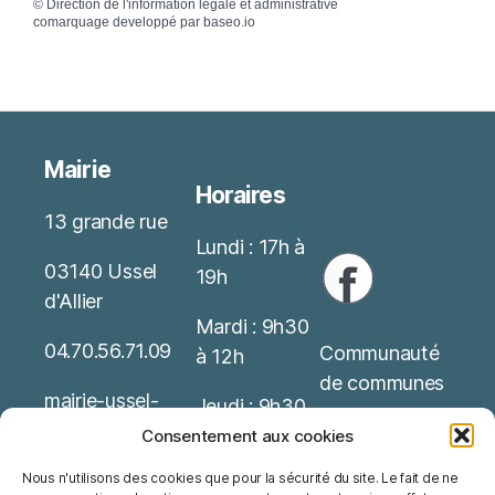
©
Direction de l'information légale et administrative
comarquage developpé par
baseo.io
Mairie
Horaires
13 grande rue
Lundi : 17h à
03140 Ussel
19h
d'Allier
Mardi : 9h30
04.70.56.71.09
Communauté
à 12h
de communes
mairie-ussel-
Jeudi : 9h30
allier(at)wanado
Service Public
à 12h
Consentement aux cookies
o.fr
Nous n'utilisons des cookies que pour la sécurité du site. Le fait de ne
Office de
Possibilité de