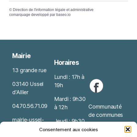
©
Direction de l'information légale et administrative
comarquage developpé par
baseo.io
Mairie
Horaires
13 grande rue
Lundi : 17h à
03140 Ussel
19h
d'Allier
Mardi : 9h30
04.70.56.71.09
Communauté
à 12h
de communes
mairie-ussel-
Jeudi : 9h30
allier(at)wanado
Service Public
à 12h
Consentement aux cookies
o.fr