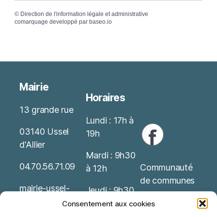
©
Direction de l'information légale et administrative
comarquage developpé par
baseo.io
Mairie
Horaires
13 grande rue
Lundi : 17h à
03140 Ussel
19h
d'Allier
Mardi : 9h30
04.70.56.71.09
Communauté
à 12h
de communes
mairie-ussel-
Jeudi : 9h30
allier(at)wanado
Service Public
à 12h
Consentement aux cookies
o.fr