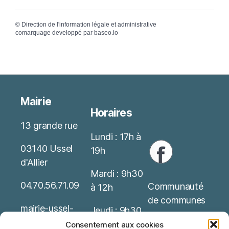
©
Direction de l'information légale et administrative
comarquage developpé par
baseo.io
Mairie
Horaires
13 grande rue
Lundi : 17h à
03140 Ussel
19h
d'Allier
Mardi : 9h30
04.70.56.71.09
Communauté
à 12h
de communes
mairie-ussel-
Jeudi : 9h30
allier(at)wanado
Service Public
à 12h
Consentement aux cookies