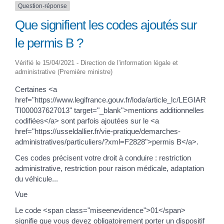
Question-réponse
Que signifient les codes ajoutés sur
le permis B ?
Vérifié le 15/04/2021 - Direction de l'information légale et
administrative (Première ministre)
Certaines <a
href="https://www.legifrance.gouv.fr/loda/article_lc/LEGIAR
TI000037627013" target="_blank">mentions additionnelles
codifiées</a> sont parfois ajoutées sur le <a
href="https://usseldallier.fr/vie-pratique/demarches-
administratives/particuliers/?xml=F2828">permis B</a>.
Ces codes précisent votre droit à conduire : restriction
administrative, restriction pour raison médicale, adaptation
du véhicule...
Vue
Le code <span class="miseenevidence">01</span>
signifie que vous devez obligatoirement porter un dispositif