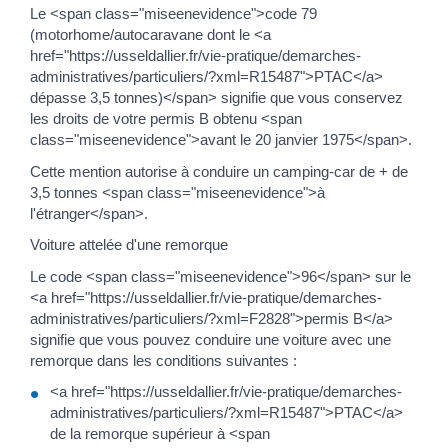
Le <span class="miseenevidence">code 79
(motorhome/autocaravane dont le <a
href="https://usseldallier.fr/vie-pratique/demarches-
administratives/particuliers/?xml=R15487">PTAC</a>
dépasse 3,5 tonnes)</span> signifie que vous conservez
les droits de votre permis B obtenu <span
class="miseenevidence">avant le 20 janvier 1975</span>.
Cette mention autorise à conduire un camping-car de + de
3,5 tonnes <span class="miseenevidence">à
l'étranger</span>.
Voiture attelée d'une remorque
Le code <span class="miseenevidence">96</span> sur le
<a href="https://usseldallier.fr/vie-pratique/demarches-
administratives/particuliers/?xml=F2828">permis B</a>
signifie que vous pouvez conduire une voiture avec une
remorque dans les conditions suivantes :
<a href="https://usseldallier.fr/vie-pratique/demarches-
administratives/particuliers/?xml=R15487">PTAC</a>
de la remorque supérieur à <span