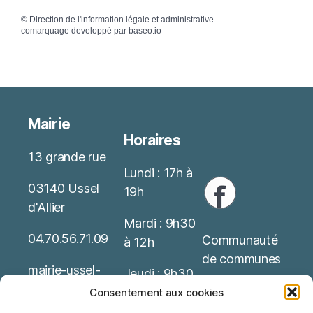
©
Direction de l'information légale et administrative
comarquage developpé par
baseo.io
Mairie
Horaires
13 grande rue
Lundi : 17h à
03140 Ussel
19h
d'Allier
Mardi : 9h30
04.70.56.71.09
Communauté
à 12h
de communes
mairie-ussel-
Jeudi : 9h30
allier(at)wanado
Service Public
à 12h
Consentement aux cookies
o.fr