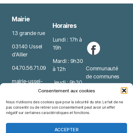
Mairie
Horaires
13 grande rue
Lundi : 17h à
03140 Ussel
19h
d'Allier
Mardi : 9h30
04.70.56.71.09
Communauté
à 12h
de communes
mairie-ussel-
Jeudi : 9h30
allier(at)wanado
Service Public
à 12h
Consentement aux cookies
o.fr
Nous n'utilisons des cookies que pour la sécurité du site. Le fait de ne
Office de
Possibilité de
pas consentir ou de retirer son consentement peut avoir un effet
Mentions
tourisme
rendez-vous
négatif sur certaines caractéristiques et fonctions.
Légales
ACCEPTER