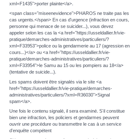
xml=F1435">porter plainte</a>.
<span class="miseenevidence">PHAROS ne traite pas les
cas urgents.</span> En cas d'urgence (infraction en cours,
personne qui menace de se suicider...), vous devez
appeler selon les cas la <a href="https://usseldallier.fr/vie-
pratique/demarches-administratives/particuliers/?
xml=F33953">police ou la gendarmerie au 17 (agression en
cours...)</a> ou <a href="https://usseldallier.fr/vie-
pratique/demarches-administratives/particuliers/?
xml=F33954">le Samu au 15 ou les pompiers au 18</a>
(tentative de suicide...).
Les spams doivent être signalés via le site <a
href="https://usseldallier.fr/vie-pratique/demarches-
administratives/particuliers/?xml=R36030">Signal
spam</a>.
Une fois le contenu signalé, il sera examiné. S'il constitue
bien une infraction, les policiers et gendarmes peuvent
ouvrir une procédure ou transmettre le cas à un service
d'enquête compétent