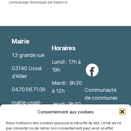
comarquage developpé par
baseo.io
Mairie
Horaires
13 grande rue
Lundi : 17h à
03140 Ussel
19h
d'Allier
Mardi : 9h30
04.70.56.71.09
Communauté
à 12h
de communes
mairie-ussel-
Jeudi : 9h30
allier(at)wanado
Service Public
à 12h
Consentement aux cookies
o.fr
Nous n'utilisons des cookies que pour la sécurité du site. Le fait de ne
Office de
Possibilité de
pas consentir ou de retirer son consentement peut avoir un effet