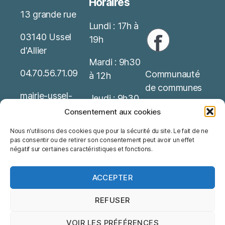
Horaires
13 grande rue
Lundi : 17h à
03140 Ussel
19h
d'Allier
Mardi : 9h30
04.70.56.71.09
Communauté
à 12h
de communes
mairie-ussel-
Jeudi : 9h30
allier(at)wanado
Service Public
à 12h
Consentement aux cookies
o.fr
Nous n'utilisons des cookies que pour la sécurité du site. Le fait de ne
Office de
Possibilité de
pas consentir ou de retirer son consentement peut avoir un effet
Mentions
tourisme
rendez-vous
négatif sur certaines caractéristiques et fonctions.
Légales
ACCEPTER
REFUSER
VOIR LES PRÉFÉRENCES
© 2026
Ussel d'Allier
Haut
↑