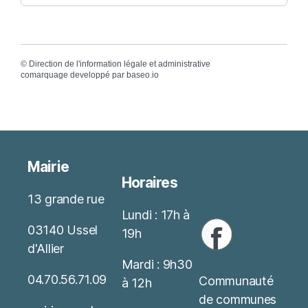
©
Direction de l'information légale et administrative
comarquage developpé par
baseo.io
Mairie
Horaires
13 grande rue
Lundi : 17h à
03140 Ussel
19h
d'Allier
Mardi : 9h30
04.70.56.71.09
Communauté
à 12h
de communes