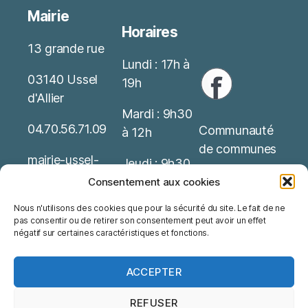
Mairie
Horaires
13 grande rue
Lundi : 17h à
03140 Ussel
19h
d'Allier
Mardi : 9h30
04.70.56.71.09
Communauté
à 12h
de communes
mairie-ussel-
Jeudi : 9h30
allier(at)wanado
Service Public
à 12h
Consentement aux cookies
o.fr
Nous n'utilisons des cookies que pour la sécurité du site. Le fait de ne
Office de
Possibilité de
pas consentir ou de retirer son consentement peut avoir un effet
Mentions
tourisme
rendez-vous
négatif sur certaines caractéristiques et fonctions.
Légales
ACCEPTER
REFUSER