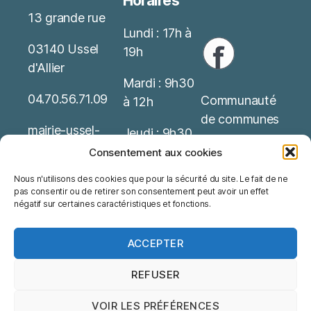
Horaires
13 grande rue
Lundi : 17h à
03140 Ussel
19h
d'Allier
Mardi : 9h30
04.70.56.71.09
Communauté
à 12h
de communes
mairie-ussel-
Jeudi : 9h30
allier(at)wanado
Service Public
à 12h
Consentement aux cookies
o.fr
Nous n'utilisons des cookies que pour la sécurité du site. Le fait de ne
Office de
Possibilité de
pas consentir ou de retirer son consentement peut avoir un effet
Mentions
tourisme
rendez-vous
négatif sur certaines caractéristiques et fonctions.
Légales
ACCEPTER
REFUSER
VOIR LES PRÉFÉRENCES
© 2026
Ussel d'Allier
Haut
↑