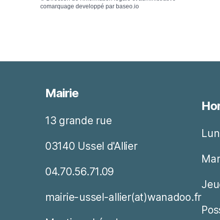
comarquage developpé par
baseo.io
Mairie
Hor
13 grande rue
Lun
03140 Ussel d'Allier
Mar
04.70.56.71.09
Jeu
mairie-ussel-allier(at)wanadoo.fr
Pos