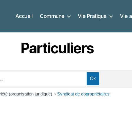
Accueil
Commune
Vie Pratique
Vie a
Particuliers
iété (organisation juridique)
Syndicat de copropriétaires
>