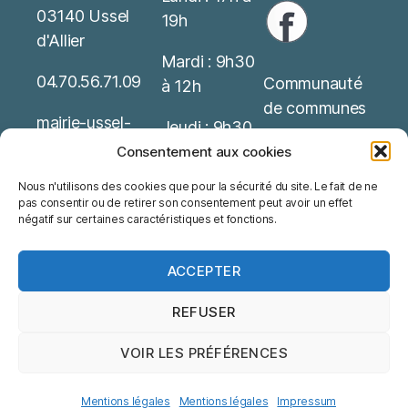
03140 Ussel
19h
d'Allier
Mardi : 9h30
04.70.56.71.09
Communauté
à 12h
de communes
mairie-ussel-
Jeudi : 9h30
allier(at)wanado
Service Public
à 12h
Consentement aux cookies
o.fr
Nous n'utilisons des cookies que pour la sécurité du site. Le fait de ne
Office de
Possibilité de
pas consentir ou de retirer son consentement peut avoir un effet
Mentions
tourisme
rendez-vous
négatif sur certaines caractéristiques et fonctions.
Légales
ACCEPTER
REFUSER
VOIR LES PRÉFÉRENCES
© 2026
Ussel d'Allier
Haut
↑
Mentions légales
Mentions légales
Mentions légales
Impressum