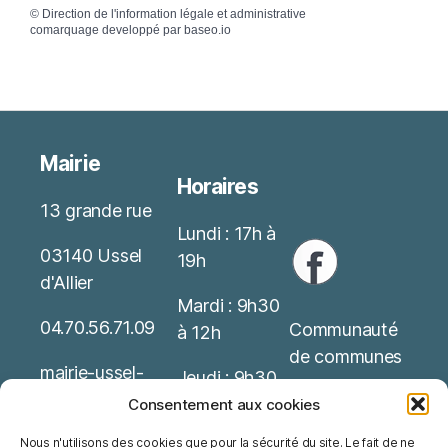
©
Direction de l'information légale et administrative
comarquage developpé par
baseo.io
Mairie
Horaires
13 grande rue
Lundi : 17h à
03140 Ussel
19h
d'Allier
Mardi : 9h30
04.70.56.71.09
Communauté
à 12h
de communes
mairie-ussel-
Jeudi : 9h30
allier(at)wanado
Service Public
à 12h
Consentement aux cookies
o.fr
Nous n'utilisons des cookies que pour la sécurité du site. Le fait de ne
Office de