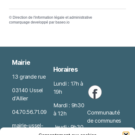
©
Direction de l'information légale et administrative
comarquage developpé par
baseo.io
Mairie
Horaires
13 grande rue
Lundi : 17h à
03140 Ussel
19h
d'Allier
Mardi : 9h30
04.70.56.71.09
Communauté
à 12h
de communes
mairie-ussel-
Jeudi : 9h30
allier(at)wanado
Service Public