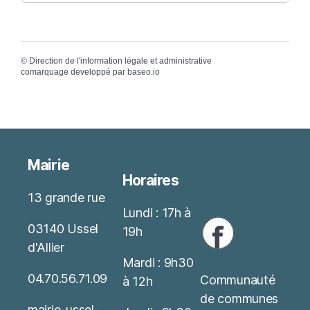
©
Direction de l'information légale et administrative
comarquage developpé par
baseo.io
Mairie
Horaires
13 grande rue
Lundi : 17h à
03140 Ussel
19h
d'Allier
Mardi : 9h30
04.70.56.71.09
Communauté
à 12h
de communes
mairie-ussel-