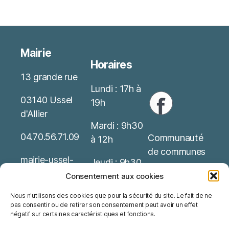
Mairie
Horaires
13 grande rue
Lundi : 17h à
03140 Ussel
19h
d'Allier
Mardi : 9h30
04.70.56.71.09
Communauté
à 12h
de communes
mairie-ussel-
Jeudi : 9h30
allier(at)wanado
Service Public
à 12h
Consentement aux cookies
o.fr
Nous n'utilisons des cookies que pour la sécurité du site. Le fait de ne
Office de
Possibilité de
pas consentir ou de retirer son consentement peut avoir un effet
Mentions
tourisme
rendez-vous
négatif sur certaines caractéristiques et fonctions.
Légales