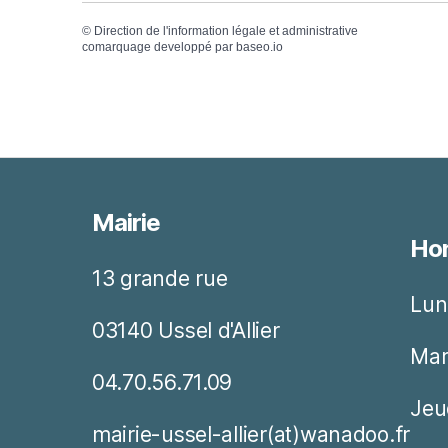
©
Direction de l'information légale et administrative
comarquage developpé par
baseo.io
Mairie
Hor
13 grande rue
Lun
03140 Ussel d'Allier
Mar
04.70.56.71.09
Jeu
mairie-ussel-allier(at)wanadoo.fr