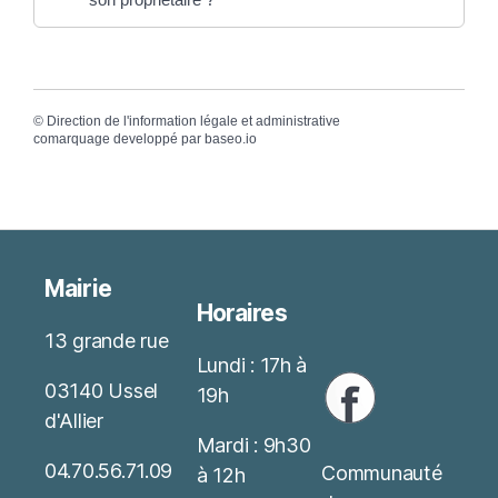
©
Direction de l'information légale et administrative
comarquage developpé par
baseo.io
Mairie
Horaires
13 grande rue
Lundi : 17h à
03140 Ussel
19h
d'Allier
Mardi : 9h30
04.70.56.71.09
Communauté
à 12h