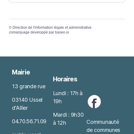
©
Direction de l'information légale et administrative
comarquage developpé par
baseo.io
Mairie
Horaires
13 grande rue
Lundi : 17h à
03140 Ussel
19h
d'Allier
Mardi : 9h30
04.70.56.71.09
Communauté
à 12h
de communes