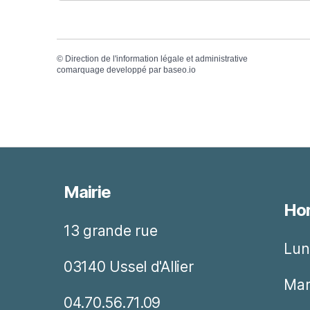
©
Direction de l'information légale et administrative
comarquage developpé par
baseo.io
Mairie
Hor
13 grande rue
Lun
03140 Ussel d'Allier
Mar
04.70.56.71.09