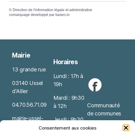
©
Direction de l'information légale et administrative
comarquage developpé par
baseo.io
Mairie
Horaires
13 grande rue
Lundi : 17h à
03140 Ussel
19h
d'Allier
Mardi : 9h30
04.70.56.71.09
Communauté
à 12h
de communes
mairie-ussel-
Jeudi : 9h30
allier(at)wanado
Service Public
à 12h
Consentement aux cookies
o.fr