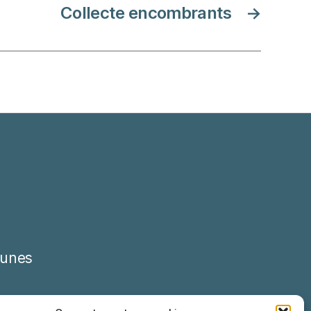
Collecte encombrants
→
unes