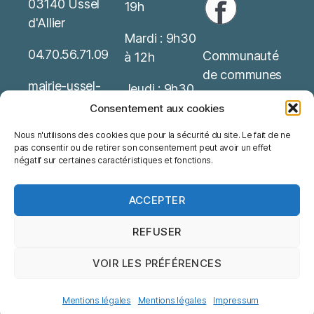
03140 Ussel
19h
d'Allier
Mardi : 9h30
04.70.56.71.09
Communauté
à 12h
de communes
mairie-ussel-
Jeudi : 9h30
allier(at)wanado
Service Public
à 12h
Consentement aux cookies
o.fr
Nous n'utilisons des cookies que pour la sécurité du site. Le fait de ne
Office de
Possibilité de
pas consentir ou de retirer son consentement peut avoir un effet
Mentions
tourisme
rendez-vous
négatif sur certaines caractéristiques et fonctions.
Légales
ACCEPTER
REFUSER
VOIR LES PRÉFÉRENCES
© 2026
Ussel d'Allier
Haut
↑
Mentions légales
Mentions légales
Mentions légales
Impressum