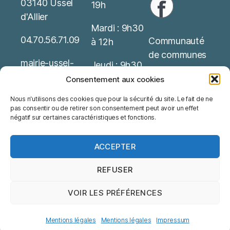
03140 Ussel
19h
d'Allier
Mardi : 9h30
04.70.56.71.09
Communauté
à 12h
de communes
mairie-ussel-
Jeudi : 9h30
allier(at)wanado
Service Public
à 12h
Consentement aux cookies
o.fr
Nous n'utilisons des cookies que pour la sécurité du site. Le fait de ne
Office de
Possibilité de
pas consentir ou de retirer son consentement peut avoir un effet
Mentions
tourisme
rendez-vous
négatif sur certaines caractéristiques et fonctions.
Légales
ACCEPTER
REFUSER
VOIR LES PRÉFÉRENCES
© 2026
Ussel d'Allier
Haut
↑
Mentions légales
Mentions légales
Mentions légales
Impressum